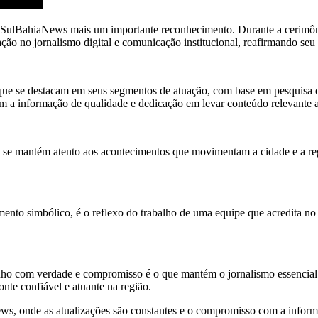
o SulBahiaNews mais um importante reconhecimento. Durante a cerimôn
ação no jornalismo digital e comunicação institucional, reafirmando seu 
que se destacam em seus segmentos de atuação, com base em pesquisa d
om a informação de qualidade e dedicação em levar conteúdo relevante a
l se mantém atento aos acontecimentos que movimentam a cidade e a re
to simbólico, é o reflexo do trabalho de uma equipe que acredita no p
nho com verdade e compromisso é o que mantém o jornalismo essencial 
te confiável e atuante na região.
ws, onde as atualizações são constantes e o compromisso com a informa